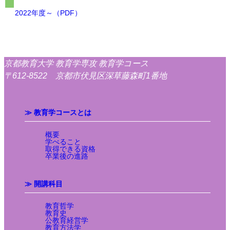
2022年度～（PDF）
京都教育大学 教育学専攻 教育学コース
〒612-8522 京都市伏見区深草藤森町1番地
≫ 教育学コースとは
概要
学べること
取得できる資格
卒業後の進路
≫ 開講科目
教育哲学
教育史
公教育経営学
教育方法学